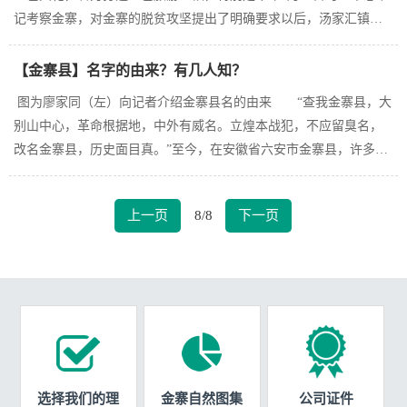
记考察金寨，对金寨的脱贫攻坚提出了明确要求以后，汤家汇镇更
是加大了红色文化建设力度，注重以红色文化旅游为平台推动经济
社会发展，为该镇如期脱贫奠定了良好的基础。 六安市第四次
【金寨县】名字的由来？有几人知？
党代会提出：“弘扬红色精神，致力绿色振兴”。会上明确指出未来五
图为廖家同（左）向记者介绍金寨县名的由来 “查我金寨县，大
年“全力打好老区精神接力战，努力构建红色基因传承高地&rd...
别山中心，革命根据地，中外有威名。立煌本战犯，不应留臭名，
改名金寨县，历史面目真。”至今，在安徽省六安市金寨县，许多人
仍记得这首五言律诗。原来，金寨县曾名为立煌县，以国民党五虎
上将之一的卫立煌的名字命名。1947年9月2日，刘邓大军解放了立
上一页
8/8
下一页
煌县城。9月14日，刘邓大军便将立煌县更名为金寨县。时任金寨县
县长白涛便书写这首五言律诗作为《金寨县民主政府布告》...
选择我们的理
金寨自然图集
公司证件