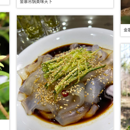
金寨吊锅美味天下
金