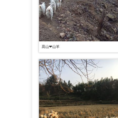
高山❤山羊