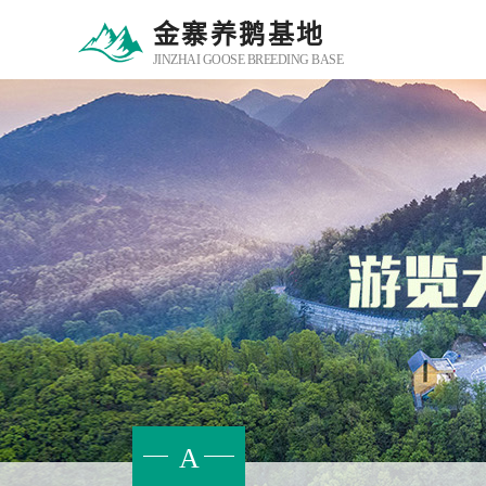
金寨养鹅基地
JINZHAI GOOSE BREEDING BASE
A