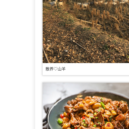
散养♡山羊