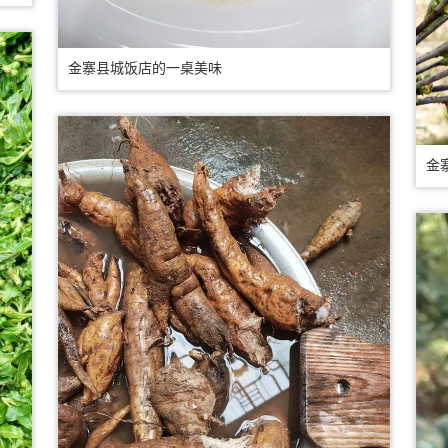
金寨县城饭店的一桌美味
金