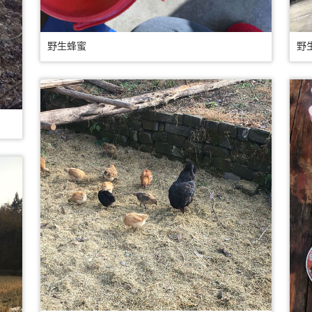
野生蜂蜜
野