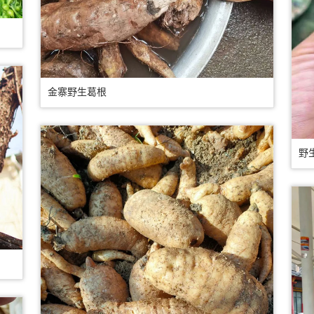
金寨野生葛根
野