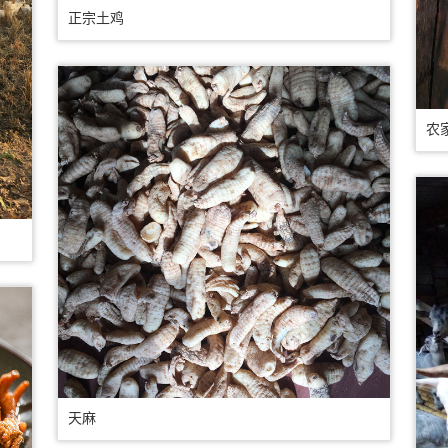
正宗土鸡
农
天麻