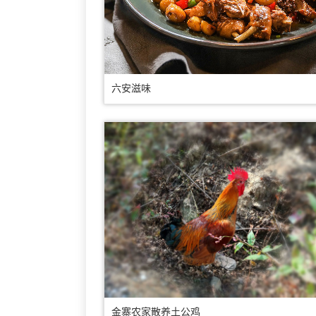
六安滋味
金寨农家散养土公鸡