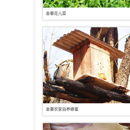
金寨花儿菜
金寨农家自养蜂蜜