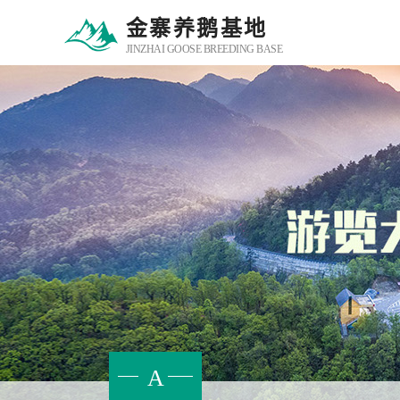
金寨养鹅基地
JINZHAI GOOSE BREEDING BASE
A